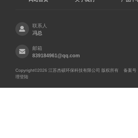
联系人
冯总
邮箱
839184961@qq.com
Copyright©2026 江苏杰硕环保科技有限公司 版权所有
备案号：
理登陆