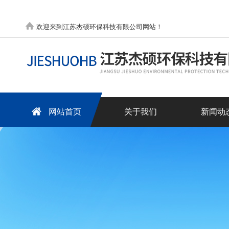
欢迎来到江苏杰硕环保科技有限公司网站！
网站首页
关于我们
新闻动