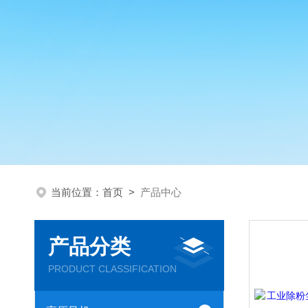
当前位置：
首页
>
产品中心
产品分类
PRODUCT CLASSIFICATION