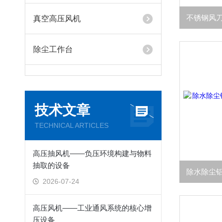
真空高压风机
除尘工作台
技术文章
TECHNICAL ARTICLES
高压抽风机——负压环境构建与物料
抽取的设备
2026-07-24
高压风机——工业通风系统的核心增
压设备