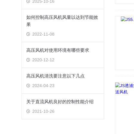
2025-10-16
如何控制高压风机风量以达到节能效
果
2022-11-08
高压风机对使用环境有哪些要求
2020-12-12
高压风机清洗要注意以下几点
2024-04-23
关于直流风机良好的控制性能介绍
2021-10-26