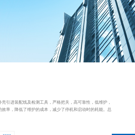
外壳引进装配线及检测工具，严格把关，高可靠性，低维护，
的效率，降低了维护的成本，减少了停机和启动时的耗能。总