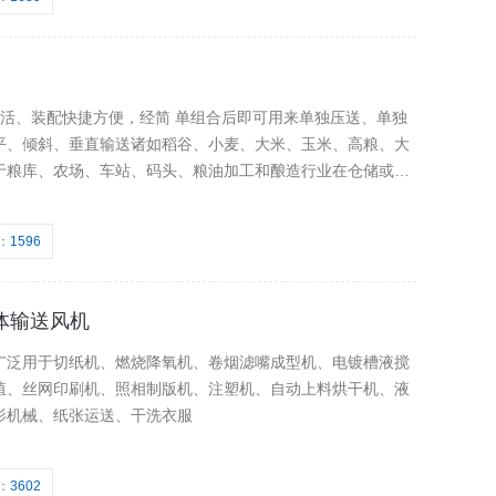
巧灵活、装配快捷方便，经简 单组合后即可用来单独压送、单独
平、倾斜、垂直输送诸如稻谷、小麦、大米、玉米、高粮、大
于粮库、农场、车站、码头、粮油加工和酿造行业在仓储或生
倒垛、补仓、出仓等机械化作业。本机在输送谷物时，对谷物
：
1596
体输送风机
广泛用于切纸机、燃烧降氧机、卷烟滤嘴成型机、电镀槽液搅
殖、丝网印刷机、照相制版机、注塑机、自动上料烘干机、液
影机械、纸张运送、干洗衣服
：
3602