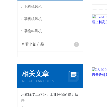
上料机风机
吸料机风机
吸物料风机
查看全部产品
相关文章
RELATED ARTICLES
水式除尘工作台：工业环保的得力伙
伴