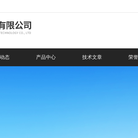
动态
产品中心
技术文章
荣