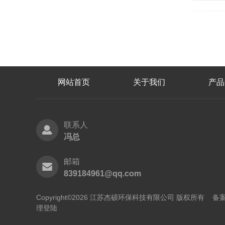
网站首页
关于我们
产品
联系人
冯总
邮箱
839184961@qq.com
Copyright©2026 江苏杰硕环保科技有限公司 版权所有
备案
理登陆