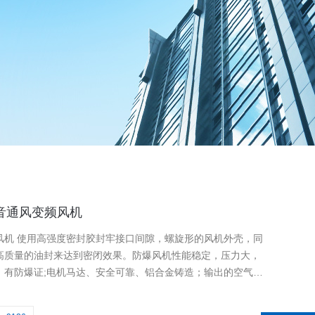
噪音通风变频风机
频风机 使用高强度密封胶封牢接口间隙，螺旋形的风机外壳，同
高质量的油封来达到密闭效果。防爆风机性能稳定，压力大，
，有防爆证;电机马达、安全可靠、铝合金铸造；输出的空气干
油气、无污染。