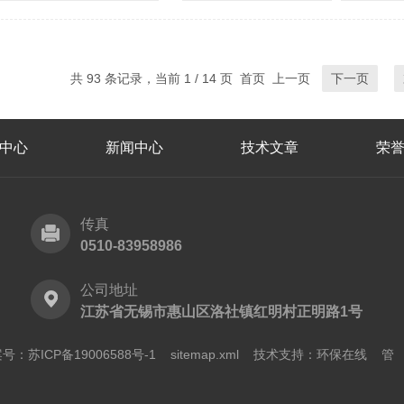
共 93 条记录，当前 1 / 14 页 首页 上一页
下一页
中心
新闻中心
技术文章
荣
传真
0510-83958986
公司地址
江苏省无锡市惠山区洛社镇红明村正明路1号
号：苏ICP备19006588号-1
sitemap.xml
技术支持：
环保在线
管