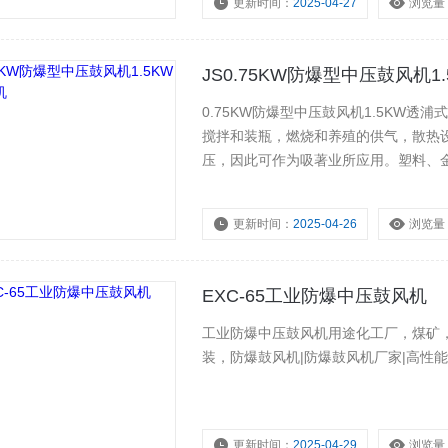
更新时间：
2025-04-27
浏览量
JS0.75KW防爆型中压鼓风机1
0.75KW防爆型中压鼓风机1.5KW
搅拌和装瓶，燃烧和养殖的供气，散热
压，因此可作为吸著业所应用。塑料、
有极大的需求！
更新时间：
2025-04-26
浏览量
EXC-65工业防爆中压鼓风机
工业防爆中压鼓风机用途化工厂，煤矿
装，防爆鼓风机|防爆鼓风机厂家|高性
更新时间：
2025-04-29
浏览量