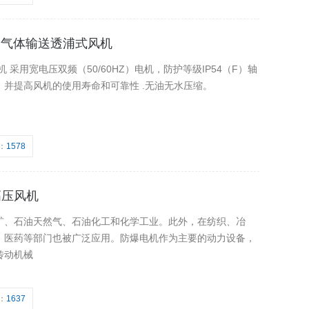
燃易爆气体输送透浦式风机
 采用宽电压双频（50/60HZ）电机，防护等级IP54（F）轴
并提高风机的使用寿命和可靠性 .无油无水压缩。
：
1578
高压风机
矿、石油天然气、石油化工和化学工业。此外，在纺织、冶
、医药等部门也被广泛应用。防爆电机作为主要的动力设备，
传动机械
：
1637