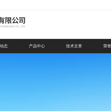
动态
产品中心
技术文章
荣