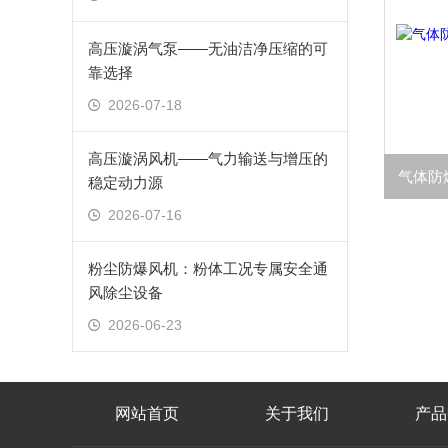
高压漩涡气泵——无油洁净压缩的可
靠选择
2026-07-18
高压漩涡风机——气力输送与增压的
稳定动力源
2026-07-16
粉尘防爆风机：粉体工况专属安全通
风除尘设备
2026-06-23
网站首页
关于我们
产品