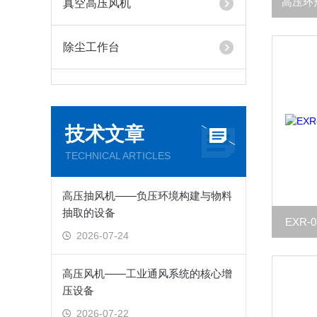
真空高压风机
除尘工作台
技术文章
TECHNICAL ARTICLES
高压抽风机——负压环境构建与物料
抽取的设备
EXR
2026-07-24
高压风机——工业通风系统的核心增
压设备
2026-07-22