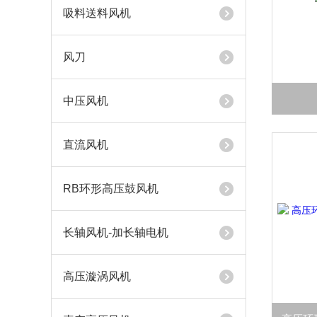
吸料送料风机
风刀
中压风机
直流风机
RB环形高压鼓风机
长轴风机-加长轴电机
高压漩涡风机