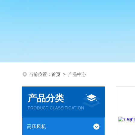
当前位置：
首页
>
产品中心
产品分类
PRODUCT CLASSIFICATION
高压风机