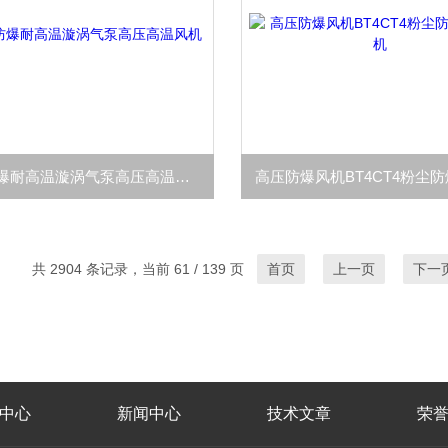
气体防爆耐高温漩涡气泵高压高温风机
共 2904 条记录，当前 61 / 139 页
首页
上一页
下一
中心
新闻中心
技术文章
荣