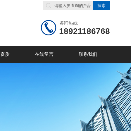
咨询热线
18921186768
誉资质
在线留言
联系我们