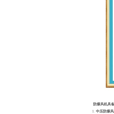
防爆风机具
1.
中压防爆风