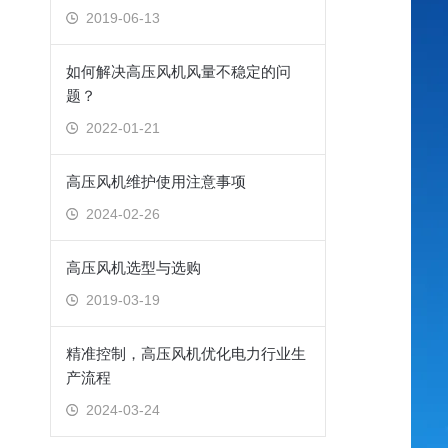
2019-06-13
如何解决高压风机风量不稳定的问
题？
2022-01-21
高压风机维护使用注意事项
2024-02-26
高压风机选型与选购
2019-03-19
精准控制，高压风机优化电力行业生
产流程
2024-03-24