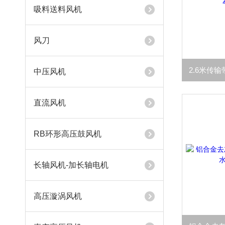
吸料送料风机
风刀
中压风机
直流风机
RB环形高压鼓风机
长轴风机-加长轴电机
高压漩涡风机