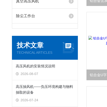
真空高压风机
除尘工作台
技术文章
TECHNICAL ARTICLES
高压风机的安装情况说明
2026-08-07
高压抽风机——负压环境构建与物料
抽取的设备
2026-07-24