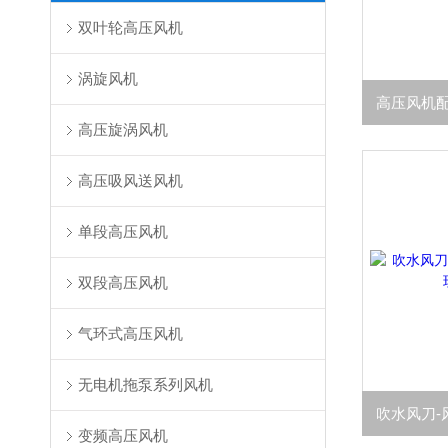
双叶轮高压风机
涡旋风机
高压旋涡风机
高压吸风送风机
单段高压风机
双段高压风机
气环式高压风机
无电机拖泵系列风机
变频高压风机