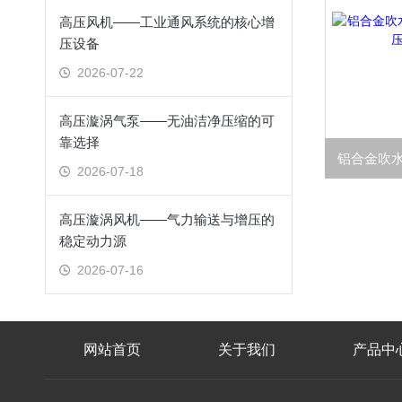
高压风机——工业通风系统的核心增
压设备
2026-07-22
高压漩涡气泵——无油洁净压缩的可
靠选择
2026-07-18
高压漩涡风机——气力输送与增压的
稳定动力源
2026-07-16
网站首页
关于我们
产品中