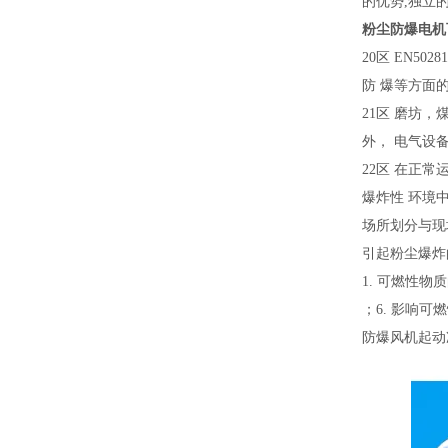
的优势,独立
粉尘防爆电机
20区 EN5
防 爆等方面
21区 磨坊
外， 电气设
22区 在正
爆炸性 环境
场所划分与现
引起粉尘爆炸
1. 可燃性物
；6. 影响可
防爆风机起动