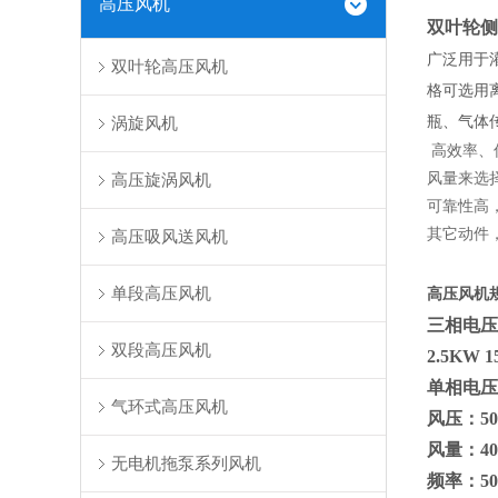
高压风机
双叶轮侧
广泛用于
双叶轮高压风机
格可选用
瓶、气体
涡旋风机
高效率、
高压旋涡风机
风量来选
可靠性高
其它动件
高压吸风送风机
单段高压风机
高压风机
三相电压功率
双段高压风机
2.5KW 
单相电压功率
气环式高压风机
风压：50m
风量：40
无电机拖泵系列风机
频率：5