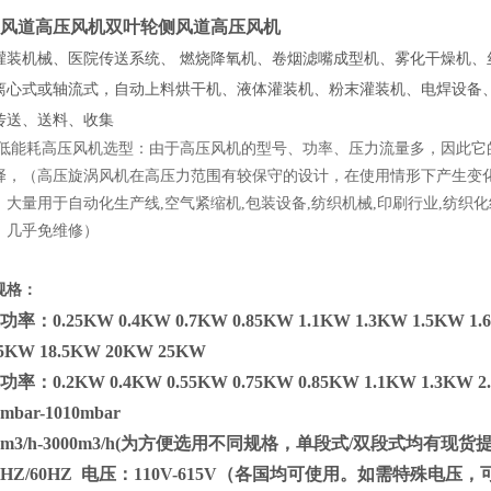
风道高压风机
双叶轮侧风道高压风机
灌装机械、医院传送系统、 燃烧降氧机、卷烟滤嘴成型机、雾化干燥机
离心式或轴流式，自动上料烘干机、液体灌装机、粉末灌装机、电焊设备
传送、送料、收集
低能耗高压风机选型：由于高压风机的型号、功率、压力流量多，因此它
择，（高压旋涡风机在高压力范围有较保守的设计，在使用情形下产生变
，大量用于自动化生产线,空气紧缩机,包装设备,纺织机械,印刷行业,纺织
，几乎免维修）
规格：
：0.25KW 0.4KW 0.7KW 0.85KW 1.1KW 1.3KW 1.5KW 1.6
15KW 18.5KW 20KW 25KW
：0.2KW 0.4KW 0.55KW 0.75KW 0.85KW 1.1KW 1.3KW 2
bar-1010mbar
m3/h-3000m3/h(为方便选用不同规格，单段式/双段式均有现货
0HZ/60HZ 电压：110V-615V（各国均可使用。如需特殊电压