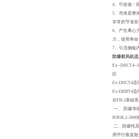
4、可改做：
5、壳体是整
非常的节省安
6、产生离心
力，使用寿命
7、引流侧板
防爆鼓风机适
Ex--DII
区
Ex-DIIC
Ex-DIIB
在FB-2基础
一、 防爆等级
B3836.2
二、防爆性高
用平行垂直散