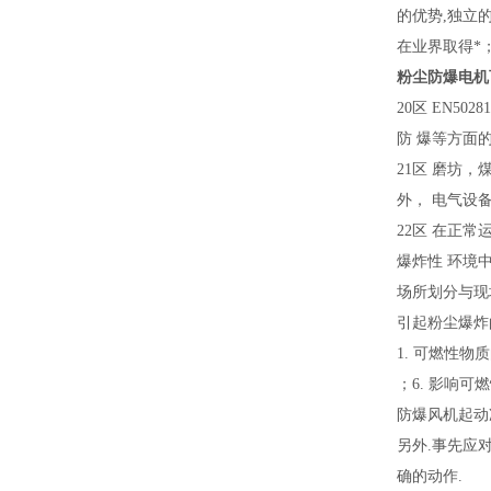
的优势,独立
在业界取得*
粉尘防爆电机
20区 EN5
防 爆等方面
21区 磨坊
外， 电气设
22区 在正
爆炸性 环境
场所划分与现
引起粉尘爆炸
1. 可燃性物
；6. 影响可
防爆风机起动
另外.事先应
确的动作.