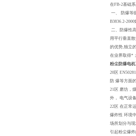
在FB-2基础
一、 防爆等级
B3836.2
二、防爆性高
用平行垂直散
的优势,独立
在业界取得*
粉尘防爆电机
20区 EN5
防 爆等方面
21区 磨坊
外， 电气设
22区 在正
爆炸性 环境
场所划分与现
引起粉尘爆炸