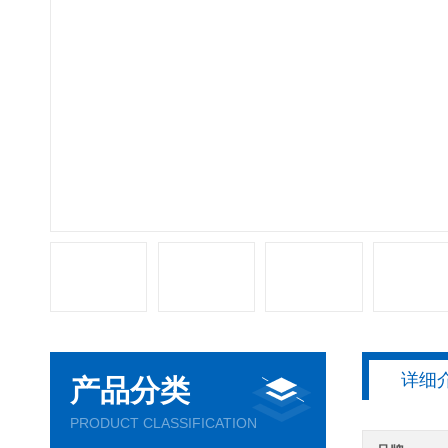
详细
产品分类
PRODUCT CLASSIFICATION