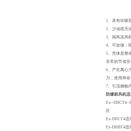
1、具有吹吸
2、少油或
3、抽风送风
4、可改做：
5、壳体是整
非常的节省安
6、产生离心
力，使用寿命
7、引流侧板
防爆鼓风机适
Ex--DII
区
Ex-DIIC
Ex-DIIB