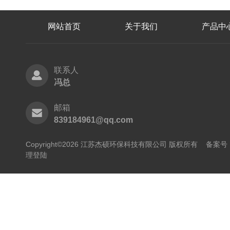
网站首页
关于我们
产品中
联系人
冯总
邮箱
839184961@qq.com
Copyright©2026 江苏杰硕环保科技有限公司 版权所有
备案号：
理登陆