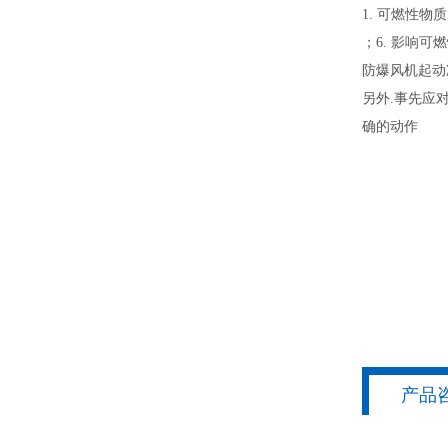
1. 可燃性物
；6. 影响可
防爆风机起动
另外.事先应
确的动作
产品