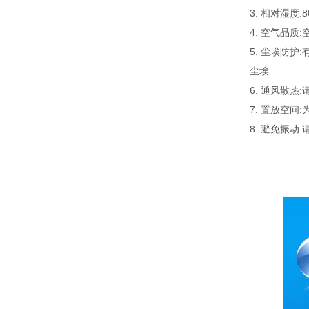
3. 相对湿度:
4. 空气品
5. 尘埃防
尘埃
6. 通风散
7. 置放空
8. 避免振