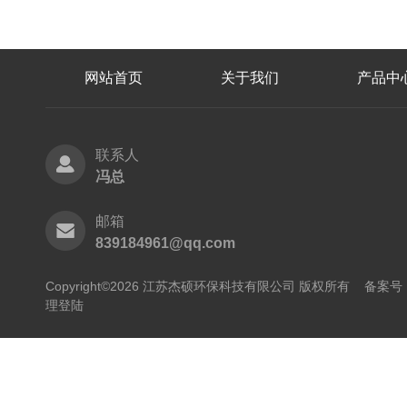
网站首页
关于我们
产品中
联系人
冯总
邮箱
839184961@qq.com
Copyright©2026 江苏杰硕环保科技有限公司 版权所有
备案号：
理登陆