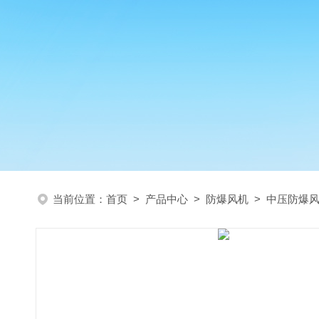
当前位置：
首页
>
产品中心
>
防爆风机
>
中压防爆