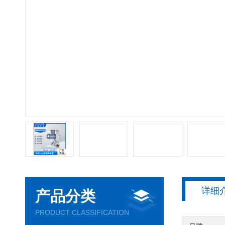
详细
产品分类
PRODUCT CLASSIFICATION