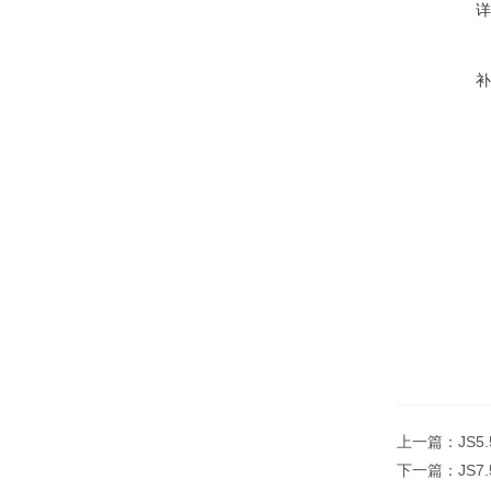
上一篇：
JS
下一篇：
JS