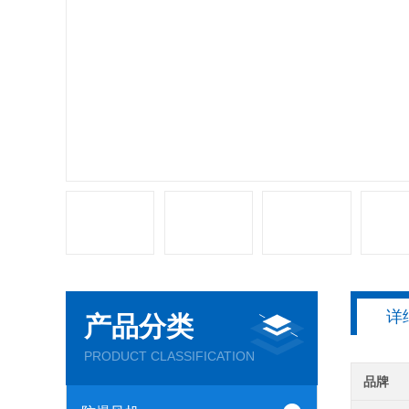
详
产品分类
PRODUCT CLASSIFICATION
品牌