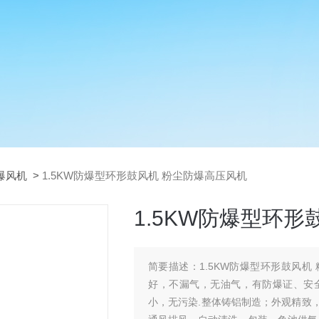
爆风机
>
1.5KW防爆型环形鼓风机 粉尘防爆高压风机
1.5KW防爆型环
简要描述：
1.5KW防爆型环形鼓风
好，不漏气，无油气，有防爆证、安
小，无污染.整体铸铝制造；外观精致