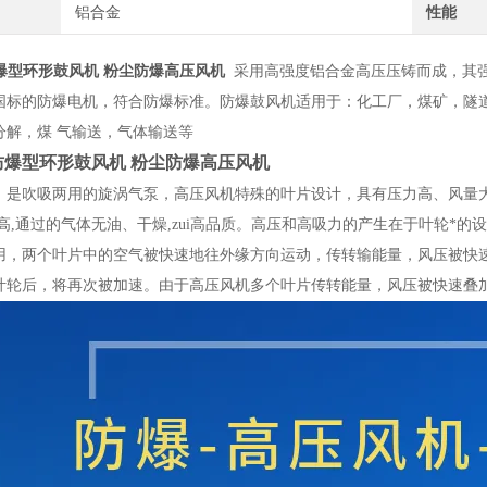
铝合金
性能
防爆型环形鼓风机 粉尘防爆高压风机
采用高强度铝合金高压压铸而成，其
国标的防爆电机，符合防爆标准。防爆鼓风机适用于：化工厂，煤矿，隧
分解，煤 气输送，气体输送等
W防爆型环形鼓风机 粉尘防爆高压风机
：是吹吸两用的旋涡气泵，高压风机特殊的叶片设计，具有压力高、风量
性高,通过的气体无油、干燥,zui高品质。高压和高吸力的产生在于叶轮*
用，两个叶片中的空气被快速地往外缘方向运动，传转输能量，风压被快
叶轮后，将再次被加速。由于高压风机多个叶片传转能量，风压被快速叠