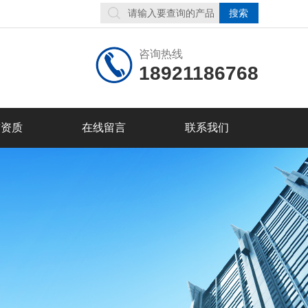
咨询热线
18921186768
誉资质
在线留言
联系我们