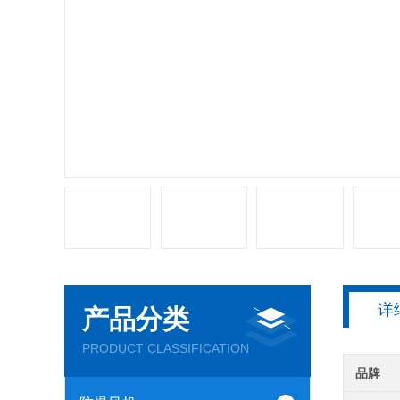
详
产品分类
PRODUCT CLASSIFICATION
品牌