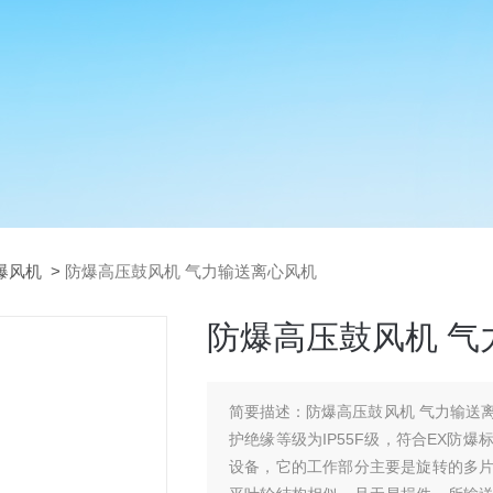
爆风机
>
防爆高压鼓风机 气力输送离心风机
防爆高压鼓风机 气
简要描述：
防爆高压鼓风机 气力输送离
护绝缘等级为IP55F级，符合EX防
设备，它的工作部分主要是旋转的多