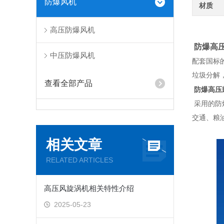
防爆风机
材质
高压防爆风机
防爆高
中压防爆风机
配套国标
垃圾分解
查看全部产品
防爆高压
采用的防
交通、粮
相关文章
RELATED ARTICLES
高压风旋涡机相关特性介绍
2025-05-23