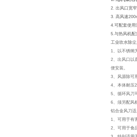
2. 出风口
3. 高风速20
4.可配套使
5.与热风机
工业吹水除尘
1、以不锈纲
2、出风口以
便安装。
3、风源除可
4、本体耐压2k
5、循环风刀
6、须另配风
铝合金风刀适
1、可用于有
2、可用于食
3、特别适用