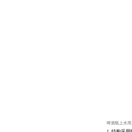
啤酒瓶上水用
1. 结构