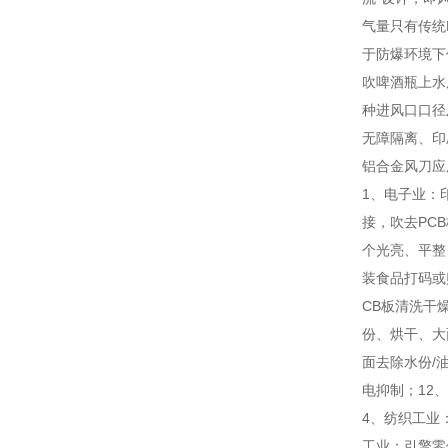
气量只有传统
于防爆环境下
吹啤酒瓶上水
种进风口口径
无障隔离、印
铝合金风刀应
1、电子业：
接，吹去PC
个光亮、平整
装食品打码或
CB板清洗干
份、烘干、大
面去除水份/
电抑制；12
4、纺织工业
工业：引擎零