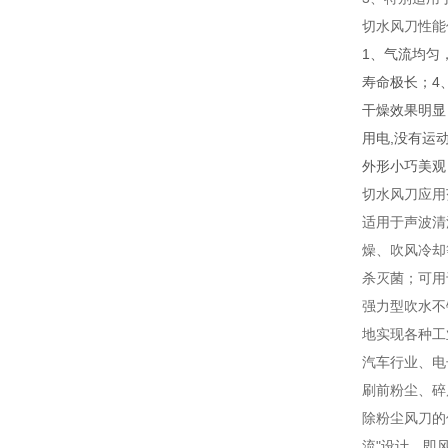
切水风刀性能
1、气流均匀
寿命极长；4
干燥效果明显
用电,没有运
外形小巧美观
切水风刀应用
适用于声波清
燥、吹风冷却
杀灭菌；可用
强力型吹水不
地实现各种工
汽车行业、电
刷前粉尘、碎
除粉尘风刀的
流"设计，即