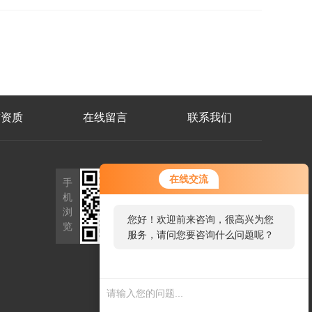
誉资质
在线留言
联系我们
扫
在线交流
手
码
机
加
浏
您好！欢迎前来咨询，很高兴为您
微
览
信
服务，请问您要咨询什么问题呢？