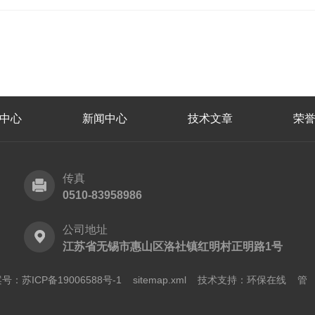
中心
新闻中心
技术文章
荣
传真
0510-83958986
公司地址
江苏省无锡市惠山区洛社镇红明村正明路1号
号：苏ICP备19006588号-1
sitemap.xml
技术支持：
环保在线
管