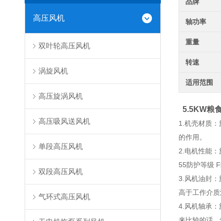
品牌
高压风机
轴功率
重量
双叶轮高压风机
转速
涡旋风机
适用范围
高压旋涡风机
5.5KW粮
高压吸风送风机
1.机壳材质
的作用。
单段高压风机
2.电机性能：
55防护等级
双段高压风机
3.风机油封
高于工作介质
气环式高压风机
4.风机轴承
来比较的话，