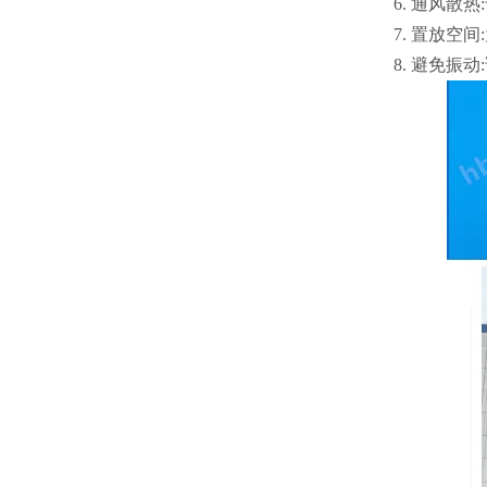
6. 通风
7. 置放
8. 避免