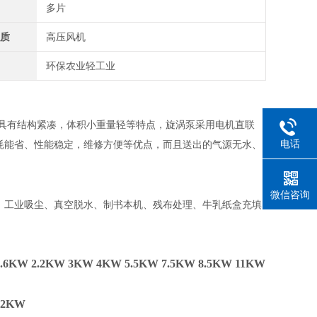
多片
性质
高压风机
围
环保农业轻工业
具有结构紧凑，体积小重量轻等特点，旋涡泵采用电机直联
电话
耗能省、性能稳定，维修方便等优点，而且送出的气源无水、
微信咨询
、工业吸尘、真空脱水、制书本机、残布处理、牛乳纸盒充填
6KW 2.2KW 3KW 4KW 5.5KW 7.5KW 8.5KW 11KW
.2KW