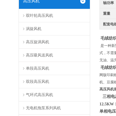
高压风机
轴功率
重量
双叶轮高压风机
配套电
涡旋风机
毛绒纺
高压旋涡风机
是一种新
式，不需
高压吸风送风机
无油、温
毛绒纺
单段高压风机
网版印刷
双段高压风机
机、豆腐
高压风机
气环式高压风机
三相电压功
12.5KW
无电机拖泵系列风机
单相电压功率