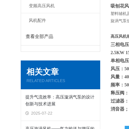
变频高压风机
吸刨花风
塑料辅机
风机配件
旋涡气泵
查看全部产品
高压风机
三相电压功率
2.5KW 
单相电压功率
风压：50m
相关文章
风量：40
RELATED ARTICLES
频率：5
释压阀：R
提升气流效率：高压漩涡气泵的设计
过滤器：MF
创新与技术进展
消音器；接口
2025-07-22
高压漩涡风机——气力输送与增压的