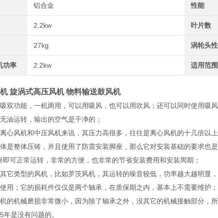
铝合金
性能
2.2kw
叶片数
27kg
涡轮头
机功率
2.2kw
适用范
机 旋涡式高压风机 物料输送鼓风机
吹吸双功能，一机两用，可以用吸风，也可以用吹风；还可以同时使用吸
或无油运转，输出的空气是干净的；
于离心风机和中压风机来说，其压力高很多，往往是离心风机的十几倍以
泵体是整体压铸，并且使用了防震安装脚座，那么它对安装基础的要求也
座即可正常运转，非常的方便，也非常的节省安装费用和安装周期；
到其它类型的风机，比如罗茨风机，其运转的噪音较低，功率越大越明显，5
护使用；它的损耗件仅仅是两个轴承，在质保期之内，基本上不需要维护；
风机的机械磨损非常微小，因为除了轴承之外，没其它的机械接触部分，
～5年是没有问题的。