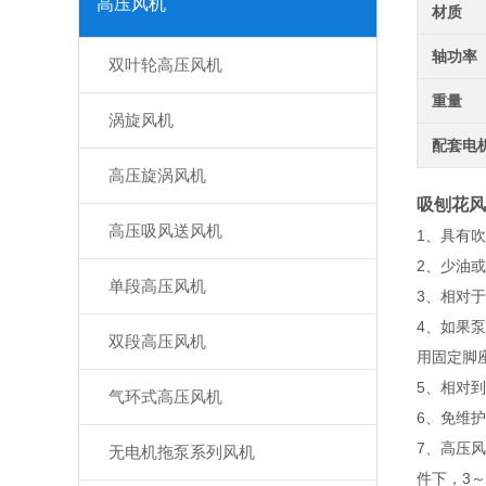
高压风机
材质
轴功率
双叶轮高压风机
重量
涡旋风机
配套电
高压旋涡风机
吸刨花风
高压吸风送风机
1、具有
2、少油
单段高压风机
3、相对
4、如果
双段高压风机
用固定脚
5、相对
气环式高压风机
6、免维
7、高压
无电机拖泵系列风机
件下，3