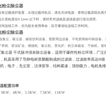
光粉尘除尘器
装有过载保护装置，出现过载停机后，请先关掉电源，查明过载原因后再
粒介质粒度在0.1mm 以下时，请经常对滤袋及滤清器进行清洁清理。
时间连续工作，但为延长使用寿命，应尽量缩短连续工作时间。
光粉尘除尘器
业集尘，吸尘器，罐装饮料设备、塑胶周边设备、不乾胶商标印刷设备、
产养殖、窑业矿业、燃烧机、集尘机、焚化炉、粉立体输送、干燥机、玻
置集尘器 干式脉冲清灰除尘设备，适用于爆炸性粉尘环境，广泛
，机器采用了导静电材质聚酯制成的过滤袋，过滤效率高达H级（
药，电子，无尘室，洁净室等，结构紧凑，强劲吸力，电机免维
器配置
功率
、3KW、4KW、5.5KW、7.5KW、11KW