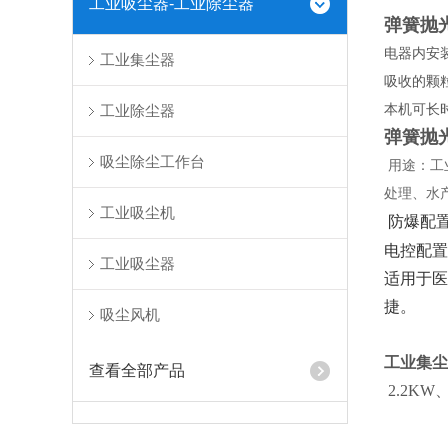
工业吸尘器-工业除尘器
弹簧抛
电器内安
工业集尘器
吸收的颗
本机可长
工业除尘器
弹簧抛
吸尘除尘工作台
用途：工
处理、水
工业吸尘机
防爆配
电控配置
工业吸尘器
适用于医
捷。
吸尘风机
工业集尘
查看全部产品
2.2KW