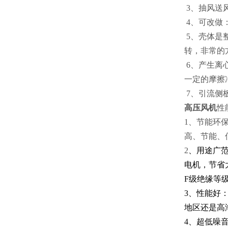
3、抽风送
4、可改做
5、壳体是
转，非常的
6、产生离
一定的摩擦
7、引流侧
高压风机
性
1、节能环
高、节能、
2
、用途广范
电机，节省大量
F级绝缘等
3、性能好
地区还是高
4、超低噪