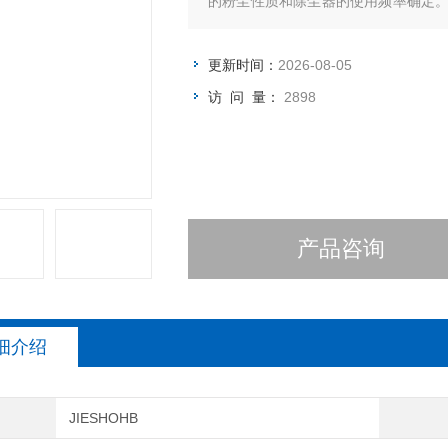
的粉尘性质和除尘器的使用频率确定
是粉尘的磨蚀、高温、高湿引起的滤料
更新时间：
2026-08-05
访 问 量：
2898
产品咨询
细介绍
JIESHOHB