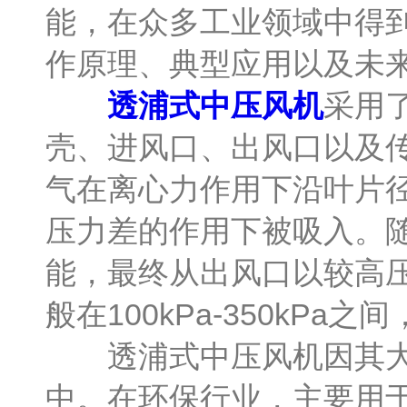
能，在众多工业领域中得
作原理、典型应用以及未
透浦式中压风机
采用
壳、进风口、出风口以及
气在离心力作用下沿叶片
压力差的作用下被吸入。
能，最终从出风口以较高
般在100kPa-350k
透浦式中压风机因其大风
中。在环保行业，主要用