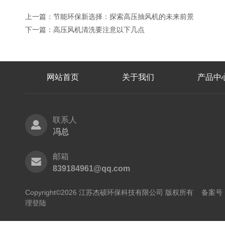
上一篇：
节能环保新选择：探索高压抽风机的未来前景
下一篇：
高压风机清洗要注意以下几点
网站首页
关于我们
产品中
联系人
冯总
邮箱
839184961@qq.com
Copyright©2026 江苏杰硕环保科技有限公司 版权所有
备案号：
理登陆