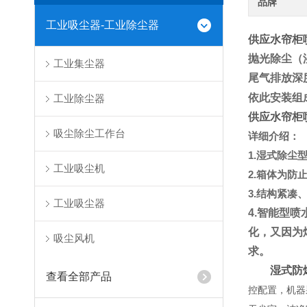
品牌
工业吸尘器-工业除尘器
供应水帘柜
抛光除尘（
工业集尘器
尾气排放深
依此安装组
工业除尘器
供应水帘柜
吸尘除尘工作台
详细介绍：
1.
湿式除尘
工业吸尘机
2.
箱体为防
3.
结构紧凑
工业吸尘器
4.
智能型喷
化，又因为
吸尘风机
求。
湿式防
查看全部产品
控配置，机器