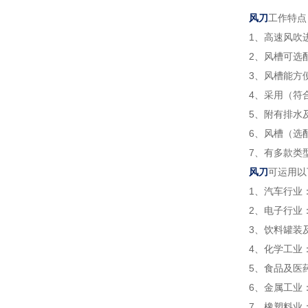
风刀
工作特点
1、高速风吹
2、风槽可选
3、风槽能方
4、采用（符
5、附有排水
6、风槽（选
7、有多款类
风刀
可运用以
1、汽车行业
2、电子行业
3、饮料罐装
4、化学工业
5、食品及医
6、金属工业
7、橡塑料业