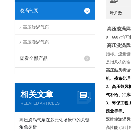
品牌
漩涡气泵
叶片数
高压旋涡气泵
高压漩涡风
0，660V均
高压漩涡气泵
高压漩涡风
指标。流量也
查看全部产品
是指风机的输
高压鼓风机漩
机、残布处理
2、高压鼓风
相关文章
气补给、冲床
RELATED ARTICLES
3、环保工程
殖业等等。
高压旋涡气泵在多元化场景中的关键
双叶轮漩涡风
角色探析
高性能 (除