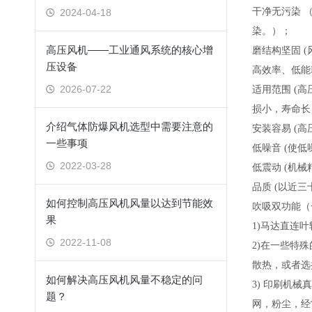
干净无污染 
2024-04-18
染。）；
高压风机——工业通风系统的核心增
磨结构坚固 
压设备
高效率、低能
2026-07-22
适用范围 (
损小，寿命长
介绍气体防爆风机选型中需要注意的
安装容易 (
一些事项
低噪音 (使
2022-03-28
低震动 (机
品质 (以近
如何控制高压风机风量以达到节能效
吹吸双功能（
果
1)马达直连
2022-11-08
2)在一些特
散热，或者选
如何解决高压风机风量不稳定的问
3) 印刷机
题？
网，粉尘，经