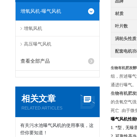
品牌
增氧风机-曝气风机
材质
叶片数
增氧风机
涡轮头性质
高压曝气风机
配套电机功
查看全部产品
生物有机肥发酵
组，所述曝气
通进行曝气。
生物有机肥发
相关文章
的含氧空气强
RELATED ARTICLES
死亡 .由于
曝气风机性能
有关污水池曝气风机的使用事项，这
1. *型 ,
些你要知道！
2. 可靠性