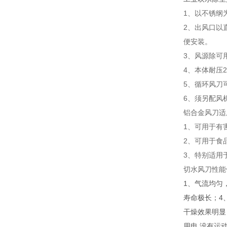
1、以不锈纲
2、出风口以
便安装。
3、风源除可
4、本体耐压2k
5、循环风刀
6、须另配风
铝合金风刀适
1、可用于有
2、可用于食
3、特别适用
切水风刀性能
1、气流均匀
寿命极长；4
干燥效果明显
用电,没有运