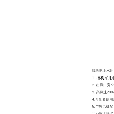
啤酒瓶上水用
1. 结构
2. 出风口
3. 高风速20
4.可配套使
5.与热风机
工业吹水除尘