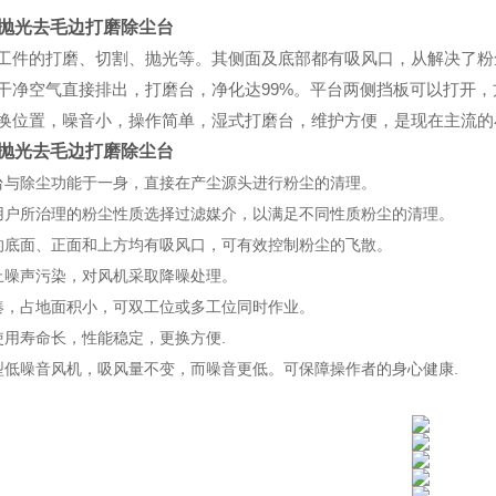
W 抛光去毛边打磨除尘台
工件的打磨、切割、抛光等。其侧面及底部都有吸风口，从解决了粉
干净空气直接排出，打磨台，净化达99%。平台两侧挡板可以打开
换位置，噪音小，操作简单，湿式打磨台，维护方便，是现在主流的
W 抛光去毛边打磨除尘台
作台与除尘功能于一身，直接在产尘源头进行粉尘的清理。
据用户所治理的粉尘性质选择过滤媒介，以满足不同性质粉尘的清理。
台的底面、正面和上方均有吸风口，可有效控制粉尘的飞散。
防止噪声污染，对风机采取降噪处理。
紧凑，占地面积小，可双工位或多工位同时作业。
使用寿命长，性能稳定，更换方便.
新型低噪音风机，吸风量不变，而噪音更低。可保障操作者的身心健康.