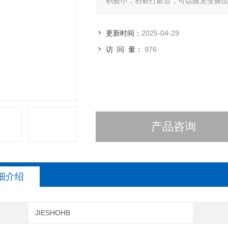
积较小，石材打磨台，可以随意变换
主流的小件打磨的除尘设备
更新时间：
2025-04-29
访 问 量：
976
产品咨询
细介绍
JIESHOHB