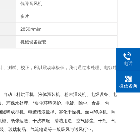
低噪音风机
多片
2850r/mim
围
机械设备配套
电话
设计、测试、校正，所以震动率极低，我们通过水处理、电镀处
微信咨询
、自动上料烘干机、液体灌装机、粉末灌装机、电焊设备、电
集、环保水处理、*集尘环境保护、电镀、除尘、食品、包
烟滤嘴成型机、电镀槽液搅拌、雾化干燥机、丝网印刷机、照
机械、纸张运送、干洗衣服、清洁用途、空气除尘、干瓶、气
灌装、玻璃制品、气流输送等一般吸风与送风行业。