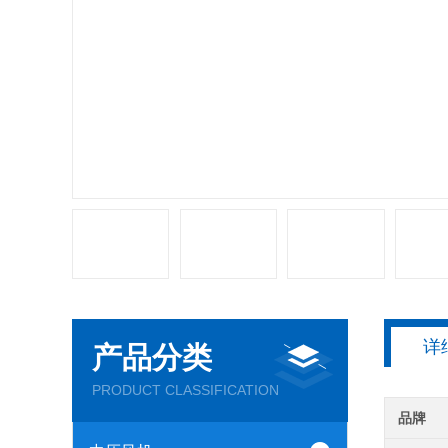
详
产品分类
PRODUCT CLASSIFICATION
品牌