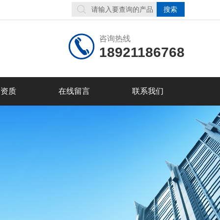
咨询热线
18921186768
誉资质
在线留言
联系我们