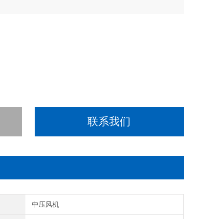
联系我们
力
中压风机