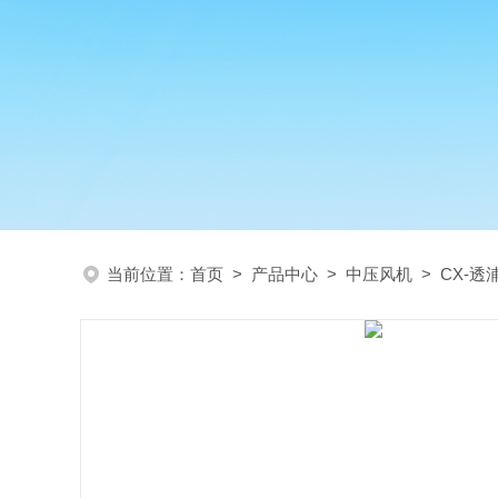
当前位置：
首页
>
产品中心
>
中压风机
>
CX-