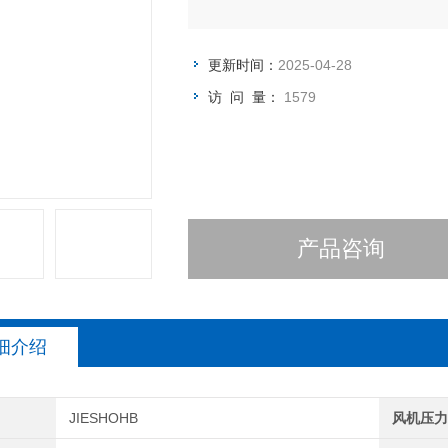
更新时间：
2025-04-28
访 问 量：
1579
产品咨询
细介绍
JIESHOHB
风机压