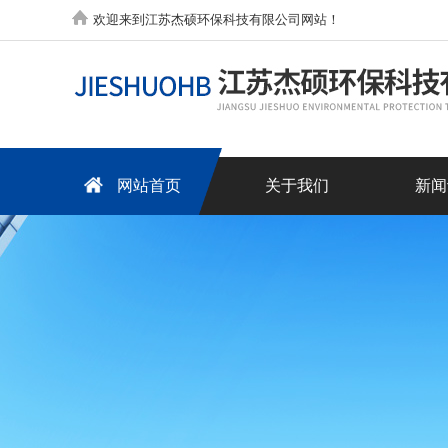
欢迎来到江苏杰硕环保科技有限公司网站！
网站首页
关于我们
新闻