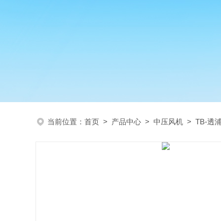
当前位置：
首页
>
产品中心
>
中压风机
>
TB-透