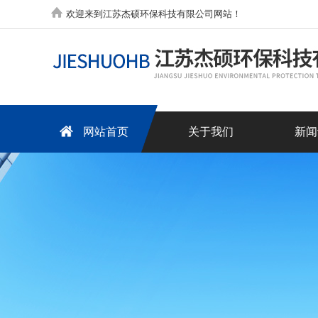
欢迎来到江苏杰硕环保科技有限公司网站！
网站首页
关于我们
新闻