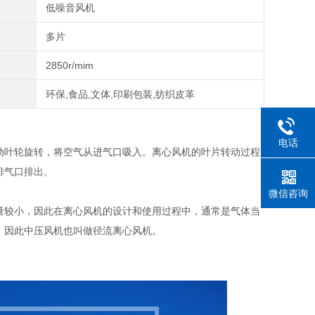
低噪音风机
多片
2850r/mim
围
环保,食品,文体,印刷包装,纺织皮革
电话
动叶轮旋转，将空气从进气口吸入。离心风机的叶片转动过程
排气口排出
。
微信咨询
量较小，因此在离心风机的设计和使用过程中，通常是气体当
，因此中压风机也叫做径流离心风机。