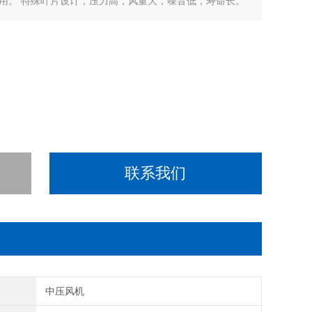
用。 特殊叶片设计，压力高，风量大，噪音低，寿命长。
联系我们
力
中压风机