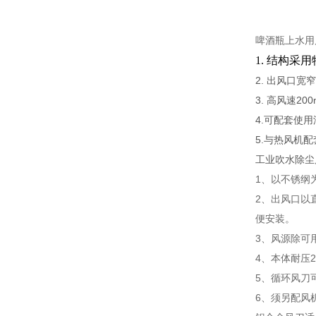
啤酒瓶上水用
1. 结构
2. 出风口
3. 高风速20
4.可配套使
5.与热风机
工业吹水除尘
1、以不锈纲
2、出风口以
便安装。
3、风源除可
4、本体耐压2k
5、循环风刀
6、须另配风