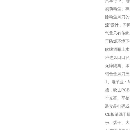
汽车行业、电
刷前粉尘、碎
除粉尘风刀的
流"设计，即
气量只有传统
于防爆环境下
吹啤酒瓶上水
种进风口口径
无障隔离、印
铝合金风刀应
1、电子业：
接，吹去PC
个光亮、平整
装食品打码或
CB板清洗干
份、烘干、大