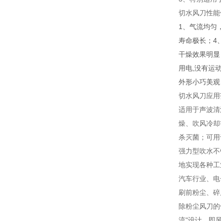
切水风刀性能
1、气流均匀
寿命极长；4
干燥效果明显
用电,没有运
外形小巧美观
切水风刀应用
适用于声波清
燥、吹风冷却
杀灭菌；可用
强力型吹水不
地实现各种工
汽车行业、电
刷前粉尘、碎
除粉尘风刀的
流"设计，即