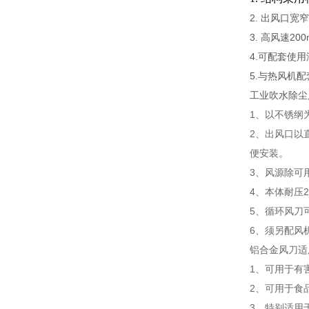
2. 出风口
3. 高风速20
4.可配套使
5.与热风机
工业吹水除尘
1、以不锈纲
2、出风口以
便安装。
3、风源除可
4、本体耐压2k
5、循环风刀
6、须另配风
铝合金风刀适
1、可用于有
2、可用于食
3、特别适用