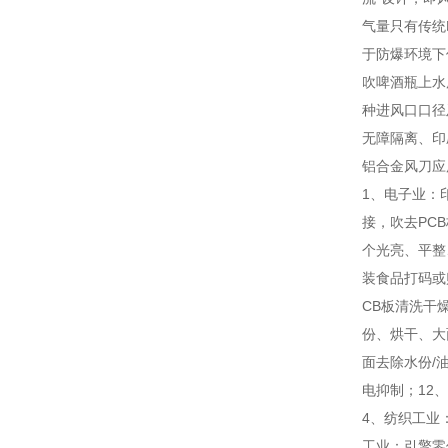
气量只有传统
于防爆环境下
吹啤酒瓶上水
种进风口口径
无障隔离、印
铝合金风刀应
1、电子业：
接，吹去PC
个光亮、平整
装食品打码或
CB板清洗干
份、烘干、大
面去除水份/
电抑制；12
4、纺织工业
工业：引擎零