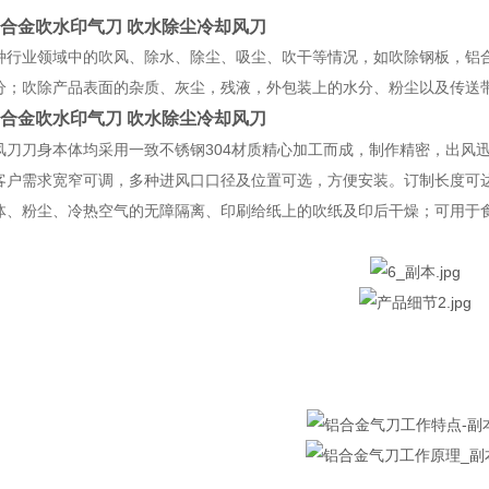
合金吹水印气刀 吹水除尘冷却风刀
种行业领域中的吹风、除水、除尘、吸尘、吹干等情况，如吹除钢板，铝
分；吹除产品表面的杂质、灰尘，残液，外包装上的水分、粉尘以及传送
合金吹水印气刀 吹水除尘冷却风刀
风刀刀身本体均采用一致不锈钢304材质精心加工而成，制作精密，出风
客户需求宽窄可调，多种进风口口径及位置可选，方便安装。订制长度可达
体、粉尘、冷热空气的无障隔离、印刷给纸上的吹纸及印后干燥；可用于