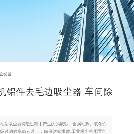
尘设备
机铝件去毛边吸尘器 车间除
去毛边吸尘器铸造过程中产生的的废砂、金属毛刺、氧化铁
级过滤效率99%以上，确保达标排放,工业吸尘机配置的