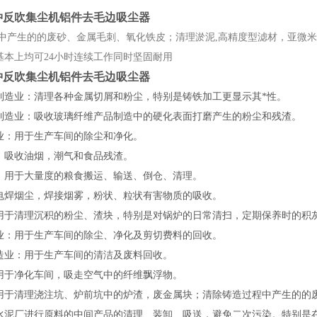
冲反吹集尘机铝件去毛边吸尘器
中产生的的废砂、金属毛刺、氧化铁皮；清理淤泥,高精度型滤材，亚微米级
基本上均可24小时连续工作同时坚固耐用
冲反吹集尘机铝件去毛边吸尘器
制造业：清理各种金属切屑和粉尘，特别是铸铁加工更显示其*性。
制造业：吸收玻璃纤维产品制造中的硬化表面打磨产生的粉尘和残渣。
业：用于生产车间的除尘和净化。
：吸收油烟，潮气和食品残渣。
：用于大量度的粮食搬运、输送、倒仓、清理。
电焊烟尘，焊接烟雾，粉状、粒状有害物质的吸收。
用于清理沉积的粉尘、渣块，特别是对锅炉的日常清扫，定期保养时的积
业：用于生产车间的除尘、净化及剪切费料的回收。
造业：用于生产车间的清洁及废料回收。
用于净化车间，吸走空气中的纤维飘浮物。
用于清理浇注坑、炉前坑中的炉渣，废金属块；清除铸造过程中产生的的
水泥厂进行原料的中间产品的清理、装卸、吸送，避免二次污染。特别是