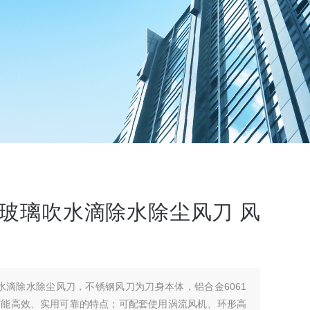
刀玻璃吹水滴除水除尘风刀 风
吹水滴除水除尘风刀，不锈钢风刀为刀身本体，铝合金6061
节能高效、实用可靠的特点；可配套使用涡流风机、环形高