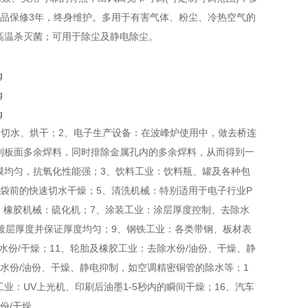
品保修3年，终身维护。多用于有害气体、粉尘、冷热空气的
高温杀灭菌；可用于除尘及静电除尘。
清洗、切水、烘干；2、电子生产设备：在波峰炉使用中，做去桥连
制板面多余焊料，同时排除金属孔内的多余焊料，从而得到一
膜均匀，抗氧化性能强；3、饮料工业：饮料瓶、罐及各种包
袋前的快速切水干燥；5、清洗机械：特别适用于电子行业P
、橡胶机械：硫化机；7、涂装工业：涂层厚度控制、去除水
制镀层厚度并保证厚度均匀；9、钢铁工业：各类带钢、板材表
水份/干燥；11、轮胎及橡胶工业：去除水份/油份、干燥、静
除水份/油份、干燥、静电抑制，如空调精密铜管的除水等；1
业：UV上光机、印刷后油墨1-5秒内的瞬间干燥；16、汽车
份/干燥。