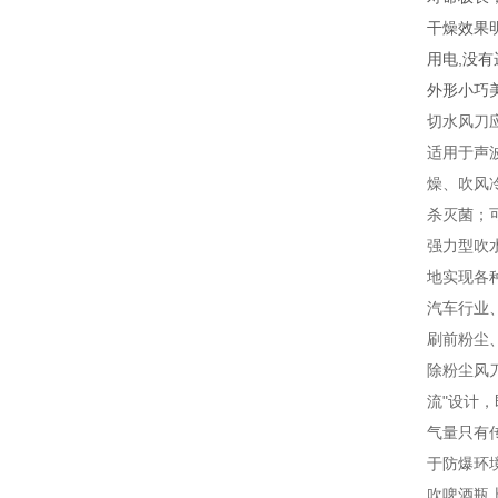
干燥效果
用电,没
外形小巧
切水风刀
适用于声
燥、吹风
杀灭菌；
强力型吹
地实现各
汽车行业
刷前粉尘
除粉尘风
流"设计
气量只有
于防爆环
吹啤酒瓶