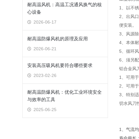
耐高温风机：高温工况通风换气的核
1、以不
心设备
2、出风
2026-06-17
便安装。
3、风源
耐高温防爆风机的原理及应用
4、本体耐压
2026-06-21
5、循环
6、须另
安装高压吸风机要符合哪些要求
铝合金风
2023-02-26
1、可用
2、可用
耐高温防爆风机：优化工业环境安全
3、特别
与效率的工具
切水风刀
2025-06-25
1、气流均
寿命极长；