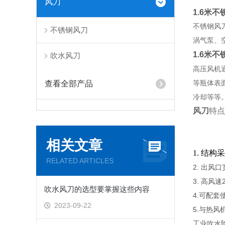
风刀
1.6米
不锈钢风
不锈钢风刀
涡气泵、
1.6米
吹水风刀
高压风机
等瓶体表
查看全部产品
冷却等等
风刀
特点
相关文章
1. 结
RELATED ARTICLES
2. 出风
3. 高风速
吹水风刀的选型要掌握这些内容
4.可配
2023-09-22
5.与热
工业吹水