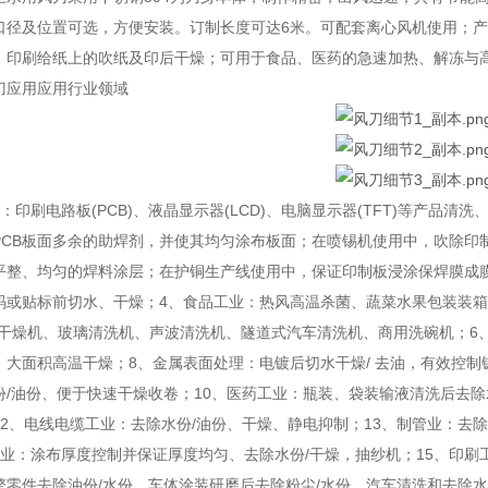
口径及位置可选，方便安装。订制长度可达6米。可配套离心风机使用；产
、印刷给纸上的吹纸及印后干燥；可用于食品、医药的急速加热、解冻与
刀应用应用行业领域
：印刷电路板(PCB)、液晶显示器(LCD)、电脑显示器(TFT)等产品
PCB板面多余的助焊剂，并使其均匀涂布板面；在喷锡机使用中，吹除印
平整、均匀的焊料涂层；在护铜生产线使用中，保证印制板浸涂保焊膜成
码或贴标前切水、干燥；4、食品工业：热风高温杀菌、蔬菜水果包装装箱
洗干燥机、玻璃清洗机、声波清洗机、隧道式汽车清洗机、商用洗碗机；6
、大面积高温干燥；8、金属表面处理：电镀后切水干燥/ 去油，有效控
份/油份、便于快速干燥收卷；10、医药工业：瓶装、袋装输液清洗后去除
12、电线电缆工业：去除水份/油份、干燥、静电抑制；13、制管业：去
工业：涂布厚度控制并保证厚度均匀、去除水份/干燥，抽纱机；15、印刷工
擎零件去除油份/水份、车体涂装研磨后去除粉尘/水份、汽车清洗和去除水