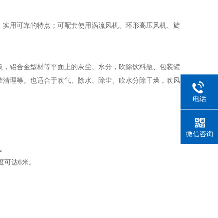
效、实用可靠的特点；可配套使用涡流风机、环形高压风机、旋
板，铝合金型材等平面上的灰尘、水分，吹除饮料瓶、包装罐
带清理等。也适合于吹气、除水、除尘、吹水分除干燥，吹风
电话
微信咨询
。
度可达6米。
。