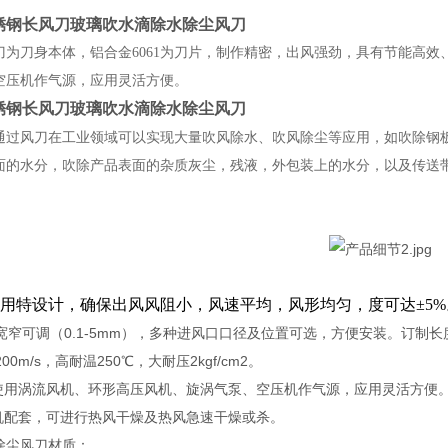
不锈钢长风刀玻璃吹水滴除水除尘风刀
刀为刀身本体，铝合金6061为刀片，制作精密，出风强劲，具有节能高
空压机作气源，应用灵活方便。
不锈钢长风刀玻璃吹水滴除水除尘风刀
通过风刀在工业领域可以实现大量吹风除水、吹风除尘等应用，如吹除钢
面的水分，吹除产品表面的杂质灰尘，残液，外包装上的水分，以及传送
。
构采用特设计，确保出风风阻小，风速平均，风形均匀，度可达±5%
口宽窄可调（0.1-5mm），多种进风口口径及位置可选，方便安装。订制长
200m/s，高耐温250℃，大耐压2kgf/cm2。
套使用涡流风机、环形高压风机、旋涡气泵、空压机作气源，应用灵活方便
风机配套，可进行热风干燥及热风急速干燥或杀。
除尘风刀材质：