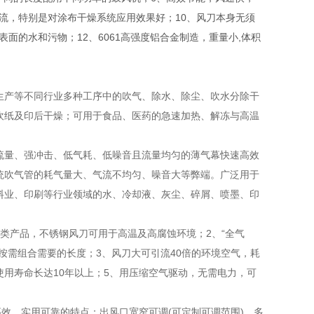
气流，特别是对涂布干燥系统应用效果好；10、风刀本身无须
面的水和污物；12、6061高强度铝合金制造，重量小,体积
生产等不同行业多种工序中的吹气、除水、除尘、吹水分除干
吹纸及印后干燥；可用于食品、医药的急速加热、解冻与高温
流量、强冲击、低气耗、低噪音且流量均匀的薄气幕快速高效
统吹气管的耗气量大、气流不均匀、噪音大等弊端。广泛用于
料业、印刷等行业领域的水、冷却液、灰尘、碎屑、喷墨、印
类产品，不锈钢风刀可用于高温及高腐蚀环境；2、“全气
按需组合需要的长度；3、风刀大可引流40倍的环境空气，耗
使用寿命长达10年以上；5、用压缩空气驱动，无需电力，可
效、实用可靠的特点；出风口宽窄可调(可定制可调范围)，多