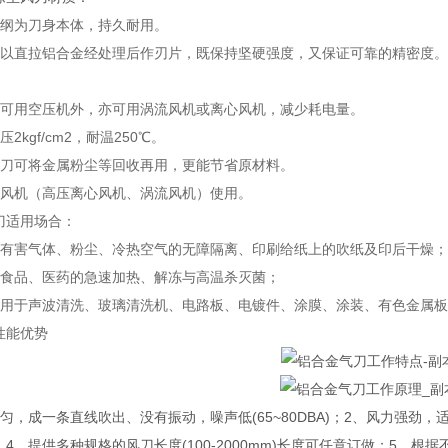
锈纲为刀身本体，持久耐用。
口以直拉铝合金经处理后作刃片，既保持坚硬强度，又保证可靠的精密度
除可用空压机外，亦可用涡流风机或离心风机，减少耗电量。
2kgf/cm2，耐温250℃。
风刀可将金属粉尘等回收再用，更能节省原材料。
配风机（高压离心风机、涡流风机）使用。
刀适用场合：
于有害气体、粉尘、冷热空气的无障隔离、印刷给纸上的吹纸及印后干燥；
于食品、医药的急速加热、解冻与高温杀灭菌；
适用于声波清洗、玻璃清洗机、电路板、电镀件、涂膜、涂装、有色金属板
性能优势
匀，成一条直线吹出、没有振动，噪声低(65~80DBA)；2、风力强劲
4、提供多种规格的风刀长度(100-2000mm)长度可任意订做；5、