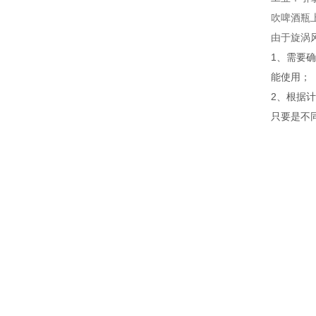
吹啤酒瓶
由于旋涡
1、需要
能使用；
2、根据
只要是不