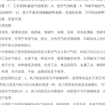
明显；7、工作安静(极低气流噪音)；8、低空气消耗量；9、均衡平稳的
有运动部件；11、风刀干燥无须接触材料表面，无须刮水器、刀片刮去材料表
美观，安装方便。
应用范围
波清洗、玻璃清洗机、电路板、电镀件、涂膜、涂装、有色金属板、线材
冷却等等；可用于有害气体、粉尘、冷热空气的无障隔离、印刷给纸上的
可用于除尘及静电除尘。
水不锈钢风刀是利用风机的高压力将空气压入风刀气腔，经风刀出口以大
种工业吹气除尘、去液干燥、降温冷却、隔离屏蔽的应用，从而解决了传
、电子行业、饮料罐装及制瓶、化学工业、食品及医药、金属工业、橡塑
、碎屑、水汽吹除、干燥，油墨吹除及干燥等。
刀的使用特点是：1、风刀制造材质为不锈钢材料，使用寿命远长于其它同
，即风刀宽度与风刀吹出风幕的宽度一样。风刀背面有安装及连接螺孔，可
传统吹气管的1/5；4、风刀内部无任何磨损件，内部垫片为不锈钢材质，
境下使用。
上水用风刀采用不锈钢304为刀身本体，制作精密，出风迅速，具有节能高