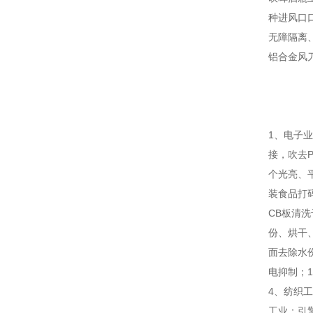
种进风口
无障隔离
铝合金风
1、电子业
接，吹去
个光亮、
装食品打
CB板清
份、烘干
面去除水
电抑制；
4、纺织
工业：引