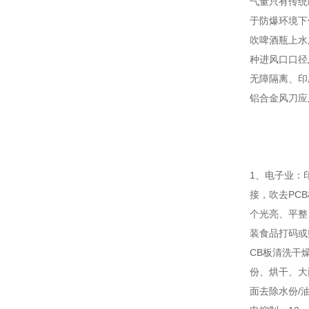
气量只有传统
于防爆环境下
吹啤酒瓶上水
种进风口口径
无障隔离、印
铝合金风刀应
1、电子业：
接，吹去PC
个光亮、平整
装食品打码或
CB板清洗干
份、烘干、大
面去除水份/