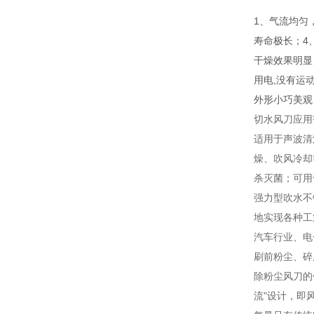
1、气流均匀
寿命极长；4
干燥效果明显
用电,没有运
外形小巧美观
切水风刀应用
适用于声波清
燥、吹风冷却
杀灭菌；可用
强力型吹水不
地实现各种工
汽车行业、电
刷前粉尘、碎
除粉尘风刀的
流"设计，即