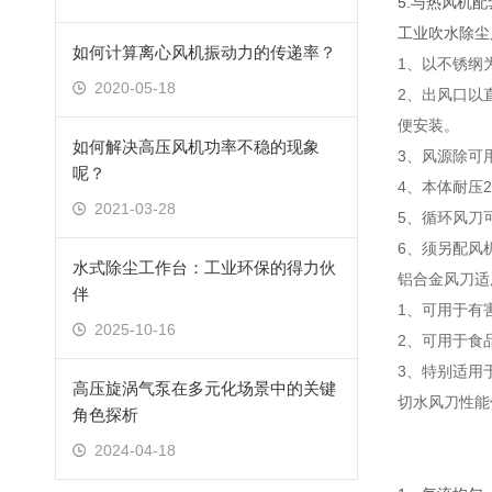
5.与热风机
工业吹水除尘
如何计算离心风机振动力的传递率？
1、以不锈纲
2020-05-18
2、出风口以
便安装。
如何解决高压风机功率不稳的现象
3、风源除可
呢？
4、本体耐压2k
2021-03-28
5、循环风刀
6、须另配风
水式除尘工作台：工业环保的得力伙
铝合金风刀适
伴
1、可用于有
2025-10-16
2、可用于食
3、特别适用
高压旋涡气泵在多元化场景中的关键
切水风刀性能
角色探析
2024-04-18