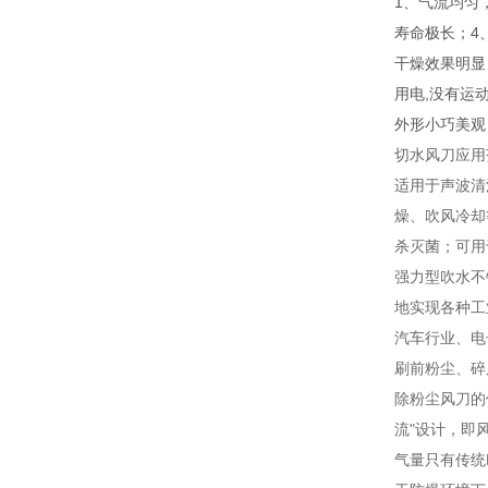
1、气流均匀
寿命极长；4
干燥效果明显
用电,没有运
外形小巧美观
切水风刀应用
适用于声波清
燥、吹风冷却
杀灭菌；可用
强力型吹水不
地实现各种工
汽车行业、电
刷前粉尘、碎
除粉尘风刀的
流"设计，即
气量只有传统