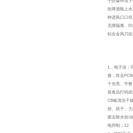
于防爆环境下
吹啤酒瓶上水
种进风口口径
无障隔离、印
铝合金风刀应
1、电子业：
接，吹去PC
个光亮、平整
装食品打码或
CB板清洗干
份、烘干、大
面去除水份/
电抑制；12