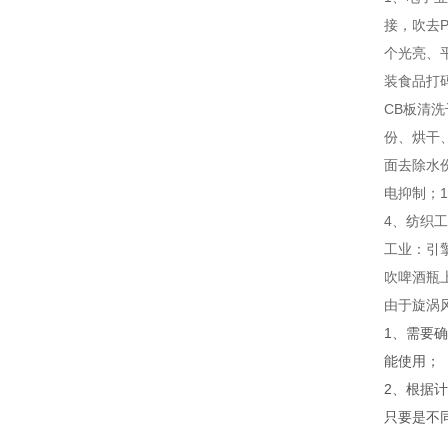
接，吹去
个光亮、
装食品打
CB板清
份、烘干
面去除水
电抑制；
4、纺织
工业：引
吹啤酒瓶
由于旋涡
1、需要
能使用；
2、根据
只要是不