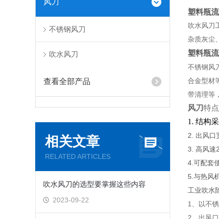
风刀
塑料瓶流
吹水风刀
不锈钢风刀
杂质灰尘
塑料瓶流
吹水风刀
不锈钢风
合金型材
查看全部产品
带清理等
风刀
特点
1. 结
2. 出风
相关文章
3. 高风速
RELATED ARTICLES
4.可配
5.与热
吹水风刀的选型要掌握这些内容
工业吹水
2023-09-22
1、以不
2、出风