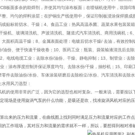
PCB板面多余的助焊剂，并使其均匀涂布板面；在喷锡机使用中，吹除印
平整、均匀的焊料涂层；在护铜生产线使用中，保证印制板浸涂保焊膜成
码或贴标前切水、干燥；4、食品工业：热风高温杀菌、蔬菜水果包装装箱
洗干燥机、玻璃清洗机、声波清洗机、隧道式汽车清洗机、商用洗碗机；6
、大面积高温干燥；8、金属表面处理：电镀后切水干燥/ 去油，有效控
份/油份、便于快速干燥收卷；10、医药工业：瓶装、袋装输液清洗后去除
12、电线电缆工业：去除水份/油份、干燥、静电抑制；13、制管业：去
工业：涂布厚度控制并保证厚度均匀、去除水份/干燥，抽纱机；15、印刷工
擎零件去除油份/水份、车体涂装研磨后去除粉尘/水份、汽车清洗和去除水
上水用风刀选型：
风机的使用非常的广泛，因为它的选型也相对复杂。一般来说，需要按以
确定现场是使用旋涡气泵的什么功能，是吸还是吹，找准旋涡风机对应的压
计算出来的压力和流量，在曲线图上找到同时满足压力和流量对应的工作
同的工作现场，其对压力和流量的需求就不一样，所以，要想得到相对准