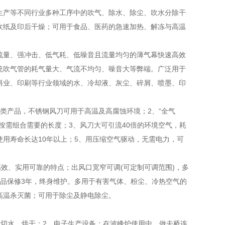
生产等不同行业多种工序中的吹气、除水、除尘、吹水分除干
吹纸及印后干燥；可用于食品、医药的急速加热、解冻与高温
流量、强冲击、低气耗、低噪音且流量均匀的薄气幕快速高效
统吹气管的耗气量大、气流不均匀、噪音大等弊端。广泛用于
料业、印刷等行业领域的水、冷却液、灰尘、碎屑、喷墨、印
类产品，不锈钢风刀可用于高温及高腐蚀环境；2、“全气
按需组合需要的长度；3、风刀大可引流40倍的环境空气，耗
使用寿命长达10年以上；5、用压缩空气驱动，无需电力，可
效、实用可靠的特点；出风口宽窄可调(可定制可调范围)，多
品保修3年，终身维护。多用于有害气体、粉尘、冷热空气的
高温杀灭菌；可用于除尘及静电除尘。
清洗、切水、烘干；2、电子生产设备：在波峰炉使用中，做去桥连