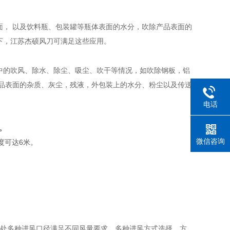
面， 以及饮料瓶、包装罐等瓶体表面的水分，吹除产品表面的
下，江苏杰硕风刀可满足这些应用。
中的吹风、除水、除尘、吸尘、吹干等情况，如吹除钢板，铝
产品表面的杂质、灰尘，残液，外包装上的水分、粉尘以及传送
电话
。
微信咨询
度可达6米。
。
。处多种进风口径满足不同风量要求，多种进风方式选择，方