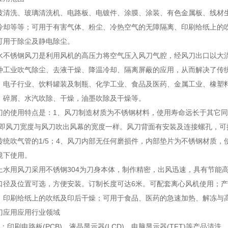
波清洗、玻璃清洗机、电路板、电镀件、涂膜、涂装、有色金属板、线材
冷却等等；可用于有害气体、粉尘、冷热空气的无障隔离、印刷给纸上的
可用于除尘及静电除尘。
水不锈钢风刀是利用风机的高压力将空气压入风刀气腔，经风刀出口以大
种工业吹气除尘、去液干燥、降温冷却、隔离屏蔽的应用，从而解决了传
、电子行业、饮料罐装及制瓶、化学工业、食品及医药、金属工业、橡塑
、碎屑、水汽吹除、干燥，油墨吹除及干燥等。
刀的使用特点是：1、风刀制造材质为不锈钢材料，使用寿命远长于其它同
，即风刀宽度与风刀吹出风幕的宽度一样。风刀背面有安装及连接螺孔，可
传统吹气管的1/5；4、风刀内部无任何磨损件，内部垫片为不锈钢材质，
境下使用。
上水用风刀采用不锈钢304为刀身本体，制作精密，出风迅速，具有节能高
口径及位置可选，方便安装。订制长度可达6米。可配套离心风机使用；产
、印刷给纸上的吹纸及印后干燥；可用于食品、医药的急速加热、解冻与
刀应用应用行业领域
：印刷电路板(PCB)、液晶显示器(LCD)、电脑显示器(TFT)等产品