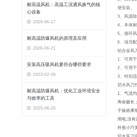
耐高温风机：高温工况通风换气的核
便安装。
心设备
3、风源
2026-06-17
4、本体耐压
5、循环
耐高温防爆风机的原理及应用
6、须另
2026-06-21
铝合金风
1、可用
安装高压吸风机要符合哪些要求
2、可用
2023-02-26
3、特别
切水风刀
耐高温防爆风机：优化工业环境安全
1、气流均
与效率的工具
寿命极长；
2025-06-25
干燥效果
用电,没
外形小巧
切水风刀