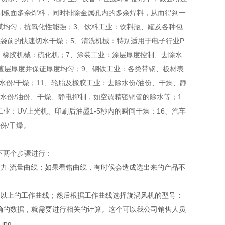
制板面多余焊料，同时排除金属孔内的多余焊料，从而得到一
膜均匀，抗氧化性能强；3、饮料工业：饮料瓶、罐及各种包
袋前的快速切水干燥；5、清洗机械：特别适用于电子行业P
、橡胶机械：硫化机；7、涂装工业：涂层厚度控制、去除水
制镀层厚度并保证厚度均匀；9、钢铁工业：各类带钢、板材表
水份/干燥；11、轮胎及橡胶工业：去除水份/油份、干燥、静
除水份/油份、干燥、静电抑制，如空调精密铜管的除水等；1
业：UV上光机、印刷后油墨1-5秒内的瞬间干燥；16、汽车
份/干燥。
下两个步骤进行：
力-流量曲线；如果看错曲线，有时候会造成选出来的产品不
点以上的工作曲线；然后根据工作曲线选择旋涡风机的型号；
确的数据，就需要进行相关的计算。这个可以我公司销售人员