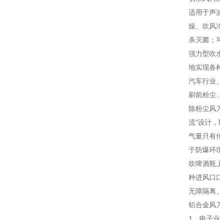
适用于声
燥、吹风
杀灭菌；
强力型吹
地实现各
汽车行业
刷前粉尘
除粉尘风
流"设计
气量只有
于防爆环
吹啤酒瓶
种进风口
无障隔离
铝合金风
1、电子业