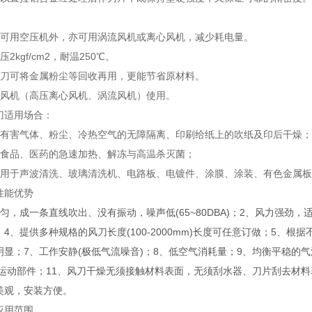
除可用空压机外，亦可用涡流风机或离心风机，减少耗电量。
2kgf/cm2，耐温250℃。
风刀可将金属粉尘等回收再用，更能节省原材料。
配风机（高压离心风机、涡流风机）使用。
刀适用场合：
于有害气体、粉尘、冷热空气的无障隔离、印刷给纸上的吹纸及印后干燥；
于食品、医药的急速加热、解冻与高温杀灭菌；
适用于声波清洗、玻璃清洗机、电路板、电镀件、涂膜、涂装、有色金属板
性能优势
匀，成一条直线吹出、没有振动，噪声低(65~80DBA)；2、风力强劲
4、提供多种规格的风刀长度(100-2000mm)长度可任意订做；5、
明显；7、工作安静(极低气流噪音)；8、低空气消耗量；9、均衡平稳的
有运动部件；11、风刀干燥无须接触材料表面，无须刮水器、刀片刮去材料表
美观，安装方便。
应用范围