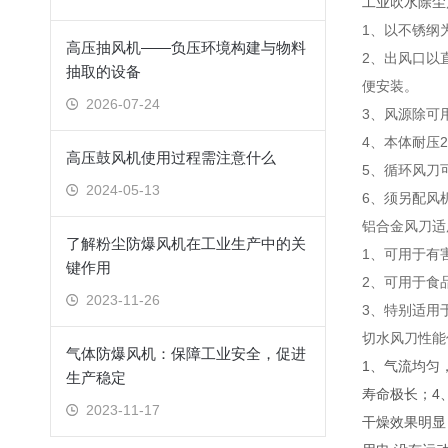
工业吹水除尘
1、以不锈纲
高压抽风机——负压环境构建与物料
2、出风口以
抽取的设备
便安装。
2026-07-24
3、风源除可
4、本体耐压2k
高压鼓风机使用过程需注意什么
5、循环风刀
2024-05-13
6、须另配风
铝合金风刀适
了解粉尘防爆风机在工业生产中的关
1、可用于有
键作用
2、可用于食
2023-11-26
3、特别适用
切水风刀性能
气体防爆风机：保障工业安全，促进
1、气流均匀
生产稳定
寿命极长；4
2023-11-17
干燥效果明显