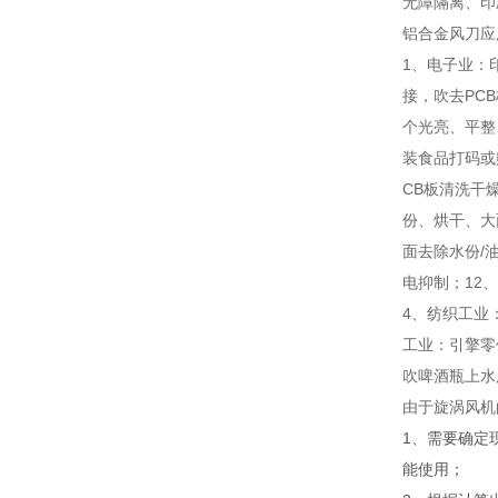
无障隔离、印
铝合金风刀应
1、电子业：
接，吹去PC
个光亮、平整
装食品打码或
CB板清洗干
份、烘干、大
面去除水份/
电抑制；12
4、纺织工业
工业：引擎零
吹啤酒瓶上水
由于旋涡风机
1、需要确定
能使用；