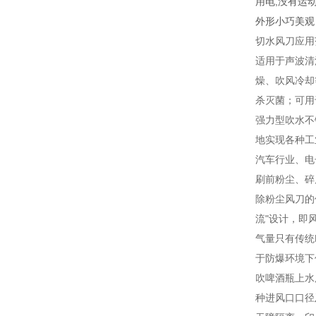
用电,没有运
外形小巧美观
切水风刀应用
适用于声波清
燥、吹风冷却
杀灭菌；可用
强力型吹水不
地实现各种工
汽车行业、电
刷前粉尘、碎
除粉尘风刀的
流"设计，即
气量只有传统
于防爆环境下
吹啤酒瓶上水
种进风口口径