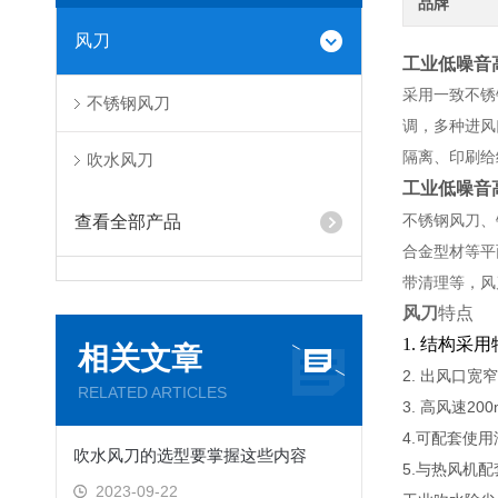
品牌
风刀
工业低噪音
采用一致不锈
不锈钢风刀
调，多种进风
隔离、印刷给
吹水风刀
工业低噪音
不锈钢风刀、
查看全部产品
合金型材等平
带清理等，风
风刀
特点
1. 结构
相关文章
2. 出风口
RELATED ARTICLES
3. 高风速20
4.可配套使
吹水风刀的选型要掌握这些内容
5.与热风机
2023-09-22