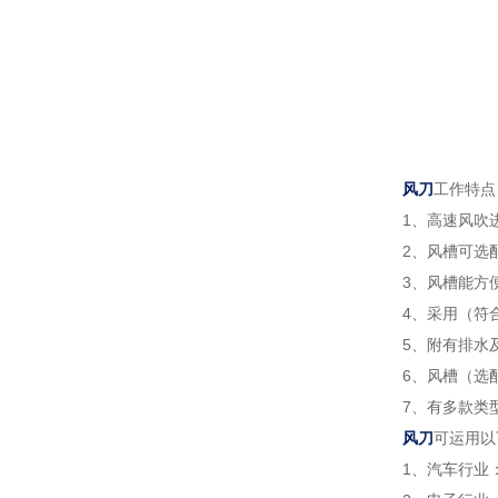
风刀
工作特点
1、高速风吹
2、风槽可选
3、风槽能方
4、采用（符
5、附有排水
6、风槽（选
7、有多款类
风刀
可运用以
1、汽车行业