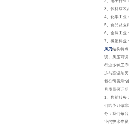
2、电子行业
3、饮料罐装
4、化学工业
5、食品及医
6、金属工业
7、橡塑料业
风刀
结构特点
调、风压可调
行业多种工序
冻与高温杀灭
我公司秉承“
月质量保证期
1、售前服务
们给予订做非
务：我们每台
业的技术专员