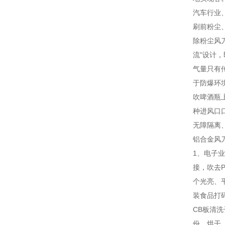
汽车行业
刷前粉尘
除粉尘风
流"设计
气量只有
于防爆环
吹啤酒瓶
种进风口
无障隔离
铝合金风
1、电子业
接，吹去
个光亮、
装食品打
CB板清
份、烘干