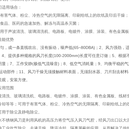
刀适用场合：
于有害气体、粉尘、冷热空气的无障隔离、印刷给纸上的吹纸及印后干燥；
于食品、医药的急速加热、解冻与高温杀灭菌；
适用于声波清洗、玻璃清洗机、电路板、电镀件、涂膜、涂装、有色金属板
性能优势
匀，成一条直线吹出、没有振动，噪声低(65~80DBA)；2、风力强劲
4、提供多种规格的风刀长度(100-2000mm)长度可任意订做；5、
明显；7、工作安静(极低气流噪音)；8、低空气消耗量；9、均衡平稳的
有运动部件；11、风刀干燥无须接触材料表面，无须刮水器、刀片刮去材料表
美观，安装方便。
应用范围
波清洗、玻璃清洗机、电路板、电镀件、涂膜、涂装、有色金属板、线材
冷却等等；可用于有害气体、粉尘、冷热空气的无障隔离、印刷给纸上的
可用于除尘及静电除尘。
水不锈钢风刀是利用风机的高压力将空气压入风刀气腔，经风刀出口以大
种工业吹气除尘、去液干燥、降温冷却、隔离屏蔽的应用，从而解决了传