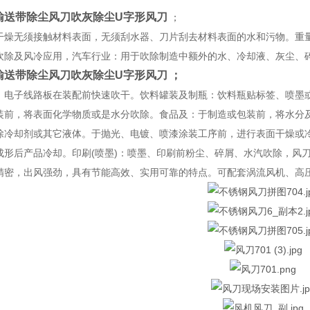
长输送带除尘风刀吹灰除尘U字形风刀
；
干燥无须接触材料表面，无须刮水器、刀片刮去材料表面的水和污物。重量
吹除及风冷应用，汽车行业：用于吹除制造中额外的水、冷却液、灰尘、
长输送带除尘风刀吹灰除尘U字形风刀
；
：电子线路板在装配前快速吹干。饮料罐装及制瓶：饮料瓶贴标签、喷墨
装前，将表面化学物质或是水分吹除。食品及：于制造或包装前，将水分
除冷却剂或其它液体。于抛光、电镀、喷漆涂装工序前，进行表面干燥或
成形后产品冷却。印刷(喷墨)：喷墨、印刷前粉尘、碎屑、水汽吹除，风刀采
精密，出风强劲，具有节能高效、实用可靠的特点。可配套涡流风机、高