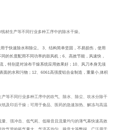
/线材生产等不同行业多种工序中的除水干燥。
，适用于快速除水和除尘。 3、结构简单坚固，不易损伤，使用
根据不同的长度配用不同功率的鼓风机；6、高效节能，风速快，
气流，特别是对涂布干燥系统应用效果好；10、风刀本身无须
面的水和污物；12、6061高强度铝合金制造，重量小,体积
生产等不同行业多种工序中的吹气、除水、除尘、吹水分除干
吹纸及印后干燥；可用于食品、医药的急速加热、解冻与高温
流量、强冲击、低气耗、低噪音且流量均匀的薄气幕快速高效
统吹气管的耗气量大、气流不均匀、噪音大等弊端。广泛用于