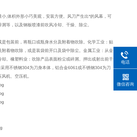
小,体积外形小巧美观，安装方便。风刀产生出*的风幕，可
碎屑等，以及钢板喷漆前吹风冷却、干燥、除尘。
或是包装前，将瓶口或瓶身水分及附着物吹除。化学工业：贴
及附着物吹除，或是装袋前开口及袋中除尘。金属工业：从金
冷却。橡塑料业：吹除产品表面粉尘或碎屑。押出或射出前干
电话
用不锈钢304为刀身本体，铝合金6061或不锈钢304为刀
压风机、空压机。
微信咨询