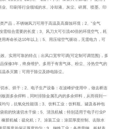
料业、印刷等行业领域的水、冷却液、灰尘、碎屑、喷墨、印
类产品，不锈钢风刀可用于高温及高腐蚀环境；2、“全气
按需组合需要的长度；3、风刀大可引流40倍的环境空气，耗
使用寿命长达10年以上；5、用压缩空气驱动，无需电力，可
效、实用可靠的特点；出风口宽窄可调(可定制可调范围)，多
品保修3年，终身维护。多用于有害气体、粉尘、冷热空气的
高温杀灭菌；可用于除尘及静电除尘。
清洗、切水、烘干；2、电子生产设备：在波峰炉使用中，做去桥连
制板面多余焊料，同时排除金属孔内的多余焊料，从而得到一
膜均匀，抗氧化性能强；3、饮料工业：饮料瓶、罐及各种包
袋前的快速切水干燥；5、清洗机械：特别适用于电子行业P
、橡胶机械：硫化机；7、涂装工业：涂层厚度控制、去除水
制镀层厚度并保证厚度均匀；9、钢铁工业：各类带钢、板材表