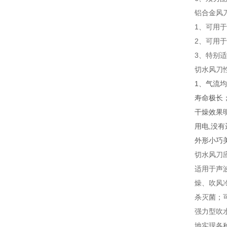
铝合金风
1、可用
2、可用
3、特别
切水风刀
1、气流均
寿命极长；
干燥效果
用电,没
外形小巧
切水风刀
适用于声
燥、吹风
杀灭菌；
强力型吹
地实现各