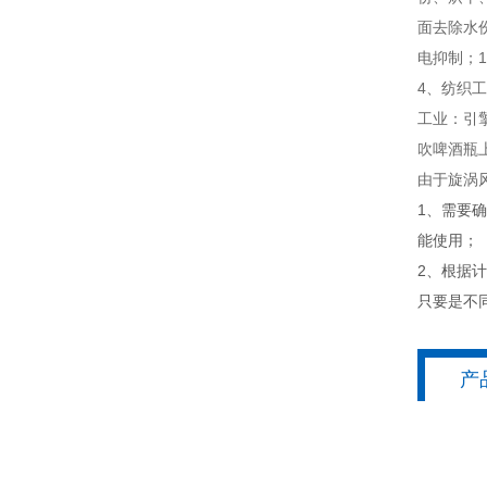
面去除水
电抑制；
4、纺织
工业：引
吹啤酒瓶
由于旋涡
1、需要
能使用；
2、根据
只要是不
产