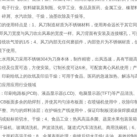
、电子行业、饮料罐装及制瓶、化学工业、食品及医药、金属工业、橡塑
、碎屑、水汽吹除、干燥，油墨吹除及干燥等。
刀的使用特点是：1、风刀制造材质为不锈钢材料，使用寿命远长于其它同
，即风刀宽度与风刀吹出风幕的宽度一样。风刀背面有安装及连接螺孔，可
传统吹气管的1/5；4、风刀内部无任何磨损件，内部垫片为不锈钢材质，
境下使用。
上水用风刀采用不锈钢304为刀身本体，制作精密，出风迅速，具有节能高
口径及位置可选，方便安装。订制长度可达6米。可配套离心风机使用；产
、印刷给纸上的吹纸及印后干燥；可用于食品、医药的急速加热、解冻与
刀应用应用行业领域
：印刷电路板(PCB)、液晶显示器(LCD)、电脑显示器(TFT)等产品
PCB板面多余的助焊剂，并使其均匀涂布板面；在喷锡机使用中，吹除印
平整、均匀的焊料涂层；在护铜生产线使用中，保证印制板浸涂保焊膜成
码或贴标前切水、干燥；4、食品工业：热风高温杀菌、蔬菜水果包装装箱
洗干燥机、玻璃清洗机、声波清洗机、隧道式汽车清洗机、商用洗碗机；6
、大面积高温干燥；8、金属表面处理：电镀后切水干燥/ 去油，有效控