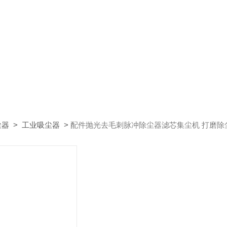
尘器
>
工业吸尘器
>
配件抛光去毛刺脉冲除尘器滤芯集尘机 打磨除