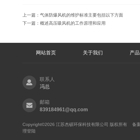
上一篇：
气体防爆风机的维护标准主要包括以下方面
下一篇：
概述高压吸风机的工作原理和应用
网站首页
关于我们
产品
联系人
冯总
邮箱
839184961@qq.com
Copyright©2026 江苏杰硕环保科技有限公司 版权所有
备案
理登陆