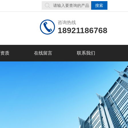
咨询热线
18921186768
誉资质
在线留言
联系我们