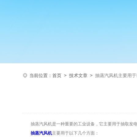
当前位置：
首页
>
技术文章
>
抽蒸汽风机主要用于
抽蒸汽风机是一种重要的工业设备，它主要用于抽取发电
抽蒸汽风机
主要用于以下几个方面：