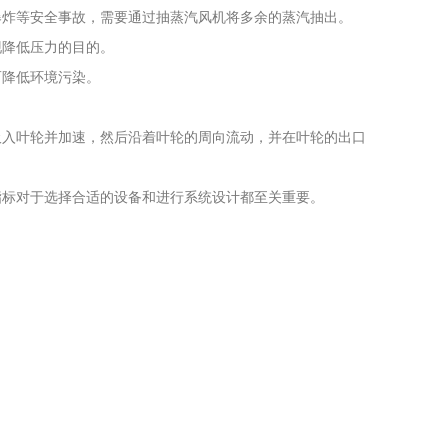
炸等安全事故，需要通过抽蒸汽风机将多余的蒸汽抽出。
降低压力的目的。
降低环境污染。
入叶轮并加速，然后沿着叶轮的周向流动，并在叶轮的出口
标对于选择合适的设备和进行系统设计都至关重要。