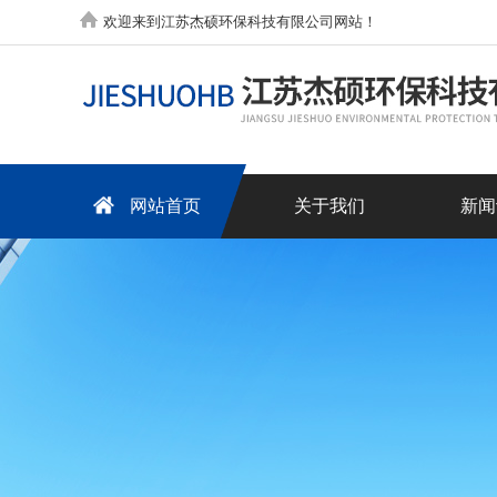
欢迎来到江苏杰硕环保科技有限公司网站！
网站首页
关于我们
新闻