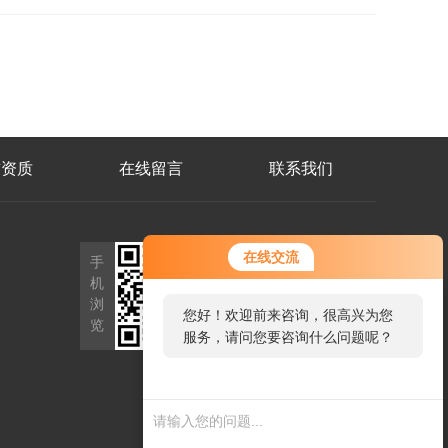
誉资质
在线留言
联系我们
扫
在线交流
手
码
机
加
浏
您好！欢迎前来咨询，很高兴为您
微
览
信
服务，请问您要咨询什么问题呢？