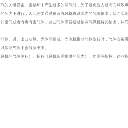
的关键设备。当锅炉中产生过多的蒸汽时，为了避免压力过高而导致爆
压力下进行，因此需要通过抽蒸汽风机将系统内的气体抽出，从而实现
废气或者有毒有害气体，这些气体需要通过抽蒸汽风机将其抽出，从而
轮、进、出口法兰、壳体等组成。当电机带动叶轮旋转时，气体会被吸
，以保证气体不会泄漏出来。
机的气体体积）、扬程（风机所需提供的压力）、功率等指标。这些指